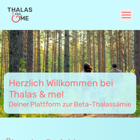
Unsere Themen
FAQ
Für Ärzt:innen
Herzlich Willkommen bei
Thalas & me!
Deiner Plattform zur Beta-Thalassämie