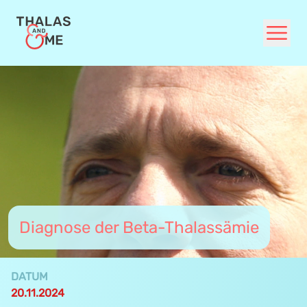
Unsere Themen
FAQ
Für Ärzt:innen
Diagnose der Beta-Thalassämie
DATUM
20.11.2024