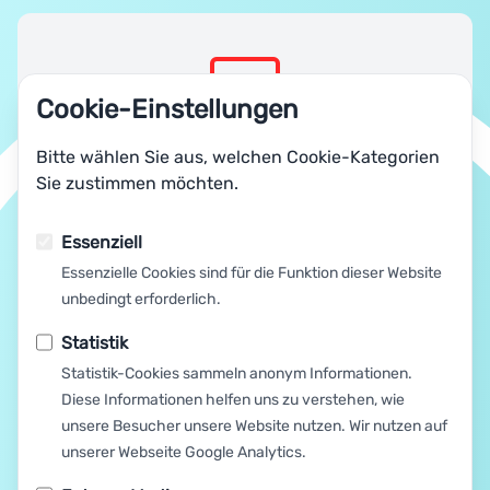
Cookie-Einstellungen
Bitte wählen Sie aus, welchen Cookie-Kategorien
Ihre Datenschutzeinstellungen verhindern
Sie zustimmen möchten.
das Laden externer Medien!
Bitte wählen Sie aus, welchen Cookie-
Essenziell
Kategorien Sie zustimmen möchten.
Essenzielle Cookies sind für die Funktion dieser Website
unbedingt erforderlich.
Essenziell
Statistik
Statistik
Statistik-Cookies sammeln anonym Informationen.
Externe Medien
Diese Informationen helfen uns zu verstehen, wie
unsere Besucher unsere Website nutzen. Wir nutzen auf
unserer Webseite Google Analytics.
Speichern